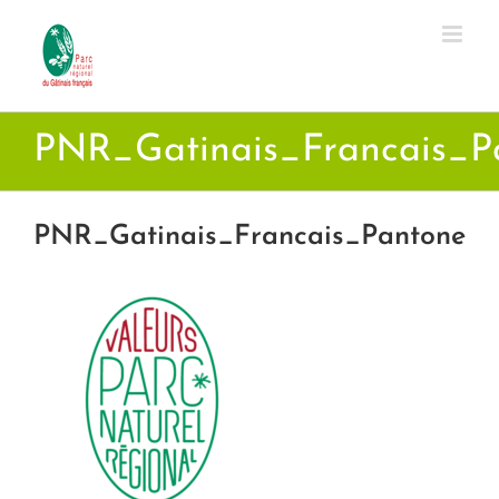
Passer
au
contenu
PNR_Gatinais_Francais_P
PNR_Gatinais_Francais_Pantone