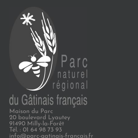
Maison du Parc
20 boulevard Lyautey
91490 Milly-la-Forêt
Tél. : 01 64 98 73 93
info@parc-gatinais-francais.fr