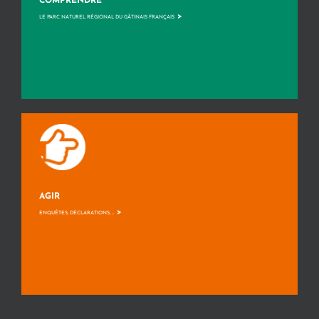
COMPRENDRE
>
LE PARC NATUREL RÉGIONAL DU GÂTINAIS FRANÇAIS
AGIR
>
ENQUÊTES, DÉCLARATIONS, ...