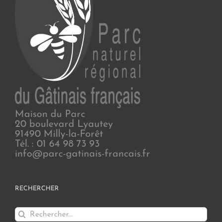
Maison du Parc
20 boulevard Lyautey
91490 Milly-la-Forêt
Tél. : 01 64 98 73 93
info@parc-gatinais-francais.fr
RECHERCHER
Rechercher: