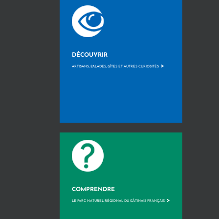
DÉCOUVRIR
>
ARTISANS, BALADES, GÎTES ET AUTRES CURIOSITÉS
COMPRENDRE
>
LE PARC NATUREL RÉGIONAL DU GÂTINAIS FRANÇAIS