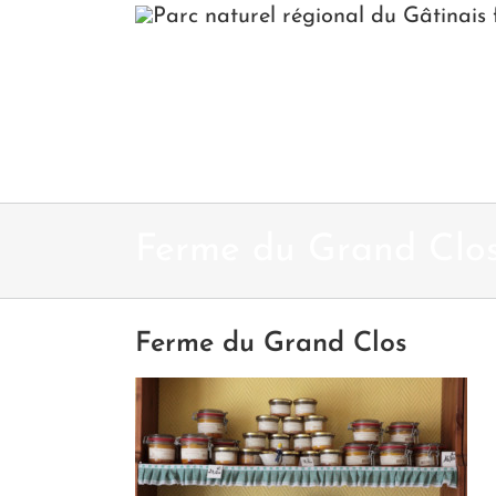
Passer
au
contenu
Ferme du Grand Clo
Ferme du Grand Clos