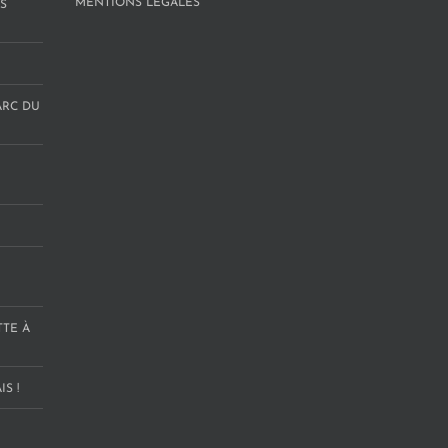
MENTIONS LÉGALES
S
ARC DU
TTE À
S !