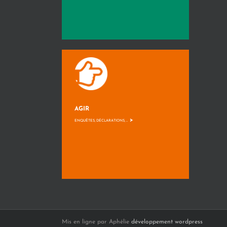
AGIR
>
ENQUÊTES, DÉCLARATIONS, ...
Mis en ligne par Aphélie
développement wordpress