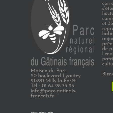
corr
s’ét
hect
comm
et 3
repr
habi
aujo
préo
de p
l’en
patr
cultu
Maison du Parc
Bien
20 boulevard Lyautey
91490 Milly-la-Forêt
Tél. : 01 64 98 73 93
info@parc-gatinais-
francais.fr