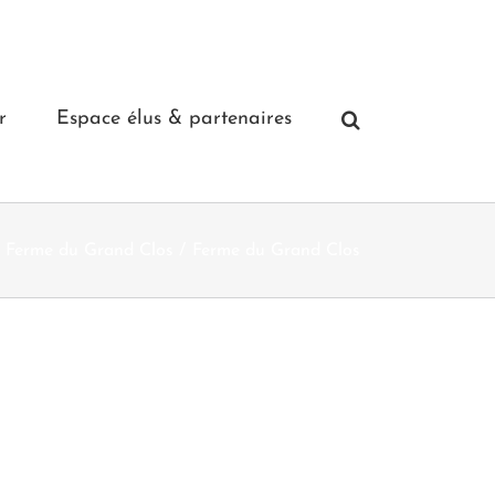
r
Espace élus & partenaires
 Ferme du Grand Clos
Ferme du Grand Clos