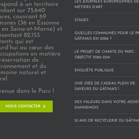
LES JOURNÉES EUROPÉENNES DE
espond à un territoire
MÉTIERS D’ART
endant sur 75.640
ares, couvrant 69
STAGES
unes (36 en Essonne
3 en Seine-et-Marne) et
QUELLES COMMUNES POUR LE P
ésentant 82.153
GÂTINAIS EN 2026 ?
tants qui est
urd’hui au cœur des
LE PROJET DE CHARTE DU PARC :
ccupations en matière
OBJECTIF 2026-2041
réservation de
vironnement et du
ENQUÊTE PUBLIQUE
imoine naturel et
rel.
UNE IDÉE DE CADEAU PLEIN DE
SAVEURS DU GÂTINAIS !
venue dans le Parc !
DES VALEURS DANS VOTRE ASSIE
NOUS CONTACTER
DANNEMOIS
10 ANS DE RECYCLERIE DU GÂTINAI