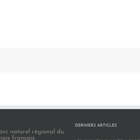
DERNIERS ARTICLES
arc naturel régional du
nais français