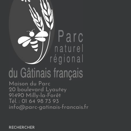
Maison du Parc
20 boulevard Lyautey
91490 Milly-la-Forêt
Tél. : 01 64 98 73 93
info@parc-gatinais-francais.fr
RECHERCHER