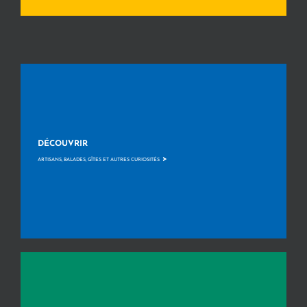
DÉCOUVRIR
>
ARTISANS, BALADES, GÎTES ET AUTRES CURIOSITÉS