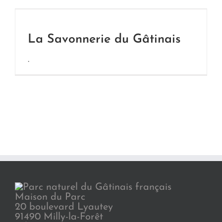
La Savonnerie du Gâtinais
.
Maison du Parc
20 boulevard Lyautey
91490 Milly-la-Forêt