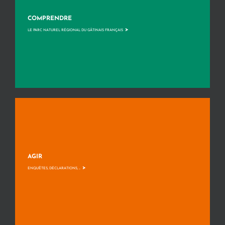
COMPRENDRE
>
LE PARC NATUREL RÉGIONAL DU GÂTINAIS FRANÇAIS
AGIR
>
ENQUÊTES, DÉCLARATIONS, ...