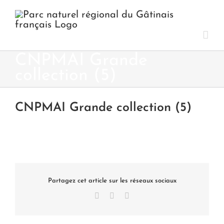
Passer
au
contenu
CNPMAI Grande
collection (5)
CNPMAI Grande collection (5)
Partagez cet article sur les réseaux sociaux
Facebook
X
LinkedIn