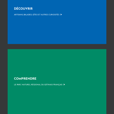
DÉCOUVRIR
>
ARTISANS, BALADES, GÎTES ET AUTRES CURIOSITÉS
COMPRENDRE
>
LE PARC NATUREL RÉGIONAL DU GÂTINAIS FRANÇAIS