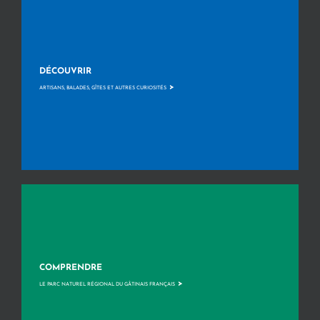
DÉCOUVRIR
>
ARTISANS, BALADES, GÎTES ET AUTRES CURIOSITÉS
COMPRENDRE
>
LE PARC NATUREL RÉGIONAL DU GÂTINAIS FRANÇAIS