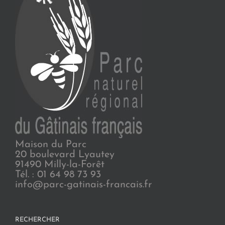
Maison du Parc
20 boulevard Lyautey
91490 Milly-la-Forêt
Tél. : 01 64 98 73 93
info@parc-gatinais-francais.fr
RECHERCHER