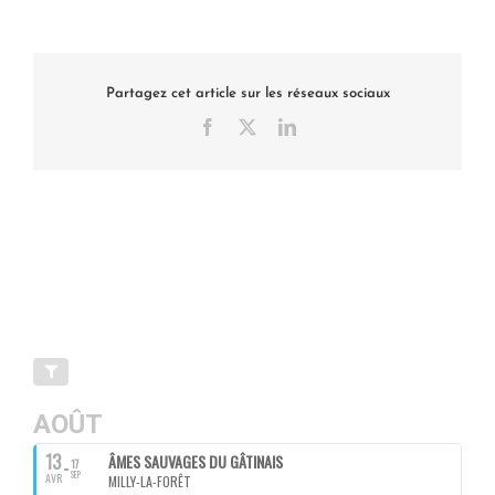
Partagez cet article sur les réseaux sociaux
Facebook
X
LinkedIn
AOÛT
13
ÂMES SAUVAGES DU GÂTINAIS
17
SEP
AVR
MILLY-LA-FORÊT