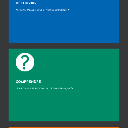
DÉCOUVRIR
>
ARTISANS, BALADES, GÎTES ET AUTRES CURIOSITÉS
COMPRENDRE
>
LE PARC NATUREL RÉGIONAL DU GÂTINAIS FRANÇAIS