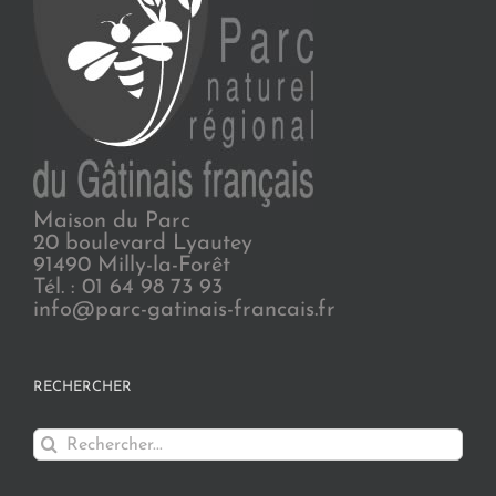
Maison du Parc
20 boulevard Lyautey
91490 Milly-la-Forêt
Tél. : 01 64 98 73 93
info@parc-gatinais-francais.fr
RECHERCHER
Rechercher: