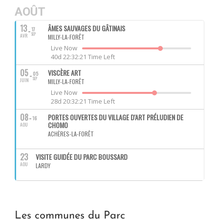
AOÛT
13
ÂMES SAUVAGES DU GÂTINAIS
17
SEP
AVR
MILLY-LA-FORÊT
Live Now
40d 22:32:20 Time Left
05
VISCÈRE ART
05
SEP
JUIN
MILLY-LA-FORÊT
Live Now
28d 20:32:20 Time Left
08
PORTES OUVERTES DU VILLAGE D'ART PRÉLUDIEN DE
16
CHOMO
AOU
ACHÈRES-LA-FORÊT
23
VISITE GUIDÉE DU PARC BOUSSARD
AOU
LARDY
Les communes du Parc