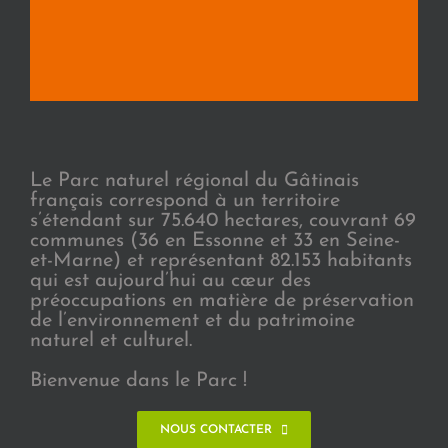
Le Parc naturel régional du Gâtinais
français correspond à un territoire
s’étendant sur 75.640 hectares, couvrant 69
communes (36 en Essonne et 33 en Seine-
et-Marne) et représentant 82.153 habitants
qui est aujourd’hui au cœur des
préoccupations en matière de préservation
de l’environnement et du patrimoine
naturel et culturel.
Bienvenue dans le Parc !
NOUS CONTACTER