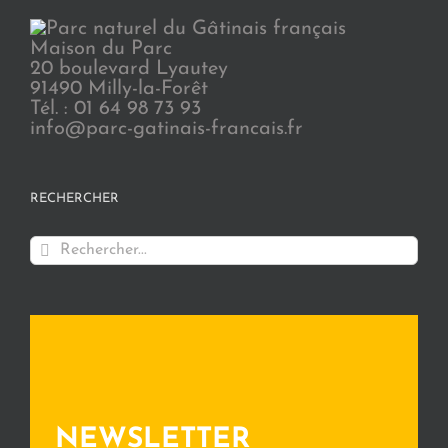
Maison du Parc
20 boulevard Lyautey
91490 Milly-la-Forêt
Tél. : 01 64 98 73 93
info@parc-gatinais-francais.fr
RECHERCHER
Rechercher:
NEWSLETTER