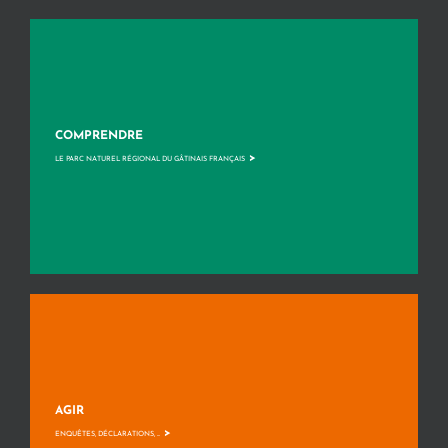
COMPRENDRE
>
LE PARC NATUREL RÉGIONAL DU GÂTINAIS FRANÇAIS
AGIR
>
ENQUÊTES, DÉCLARATIONS, ...