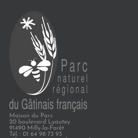
Maison du Parc
20 boulevard Lyautey
91490 Milly-la-Forêt
Tél. : 01 64 98 73 93