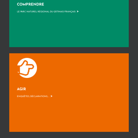
COMPRENDRE
>
LE PARC NATUREL RÉGIONAL DU GÂTINAIS FRANÇAIS
AGIR
>
ENQUÊTES, DÉCLARATIONS, ...