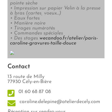
pointe sèche
• Impression sur papier Velin à la presse
à bras (cartes, voeux…)
• Eaux fortes
• Manière noire
• Tirages numérotés
• Commandes spéciales
• Des stages
wecandoo.fr/atelier/paris-
caroline-gravures-taille-douce
Contact
13 route de Milly
77930 Cély-en-Bière
01 60 68 87 08
caroline.delepine@atelierdecely.com
Réception sur rendez-vous.