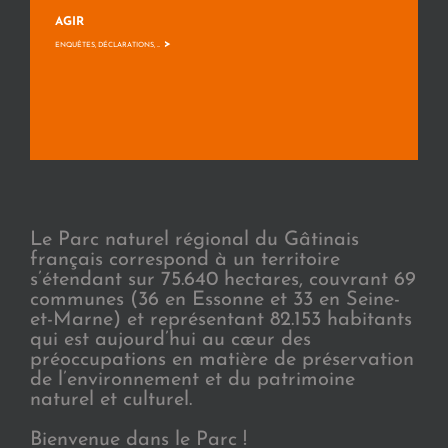
AGIR
>
ENQUÊTES, DÉCLARATIONS, ...
Le Parc naturel régional du Gâtinais
français correspond à un territoire
s’étendant sur 75.640 hectares, couvrant 69
communes (36 en Essonne et 33 en Seine-
et-Marne) et représentant 82.153 habitants
qui est aujourd’hui au cœur des
préoccupations en matière de préservation
de l’environnement et du patrimoine
naturel et culturel.
Bienvenue dans le Parc !