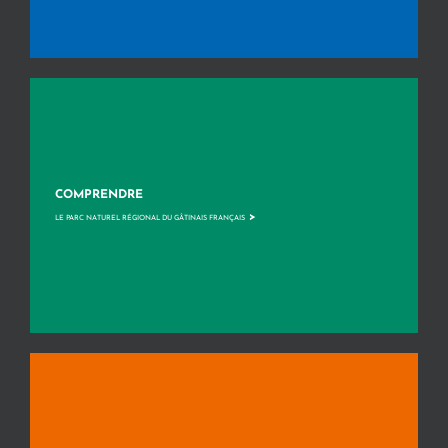
COMPRENDRE
>
LE PARC NATUREL RÉGIONAL DU GÂTINAIS FRANÇAIS