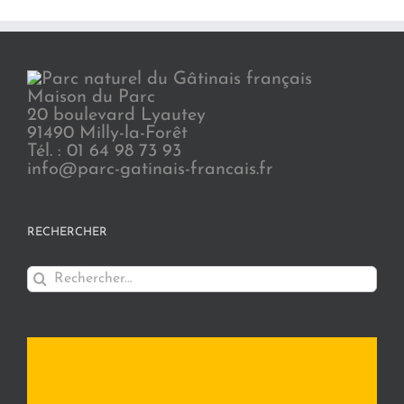
Maison du Parc
20 boulevard Lyautey
91490 Milly-la-Forêt
Tél. : 01 64 98 73 93
info@parc-gatinais-francais.fr
RECHERCHER
Rechercher: