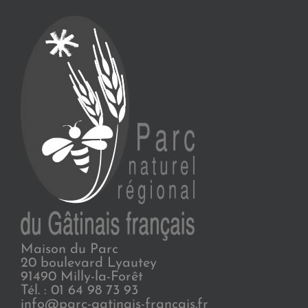
Maison du Parc
20 boulevard Lyautey
91490 Milly-la-Forêt
Tél. : 01 64 98 73 93
info@parc-gatinais-francais.fr