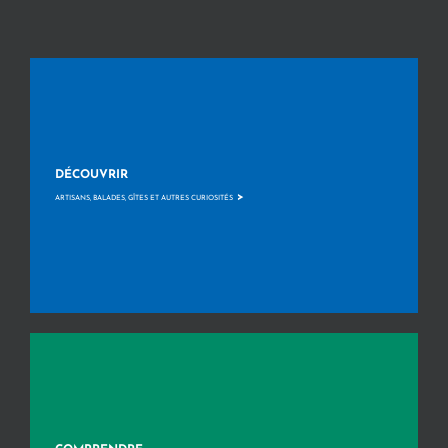
DÉCOUVRIR
>
ARTISANS, BALADES, GÎTES ET AUTRES CURIOSITÉS