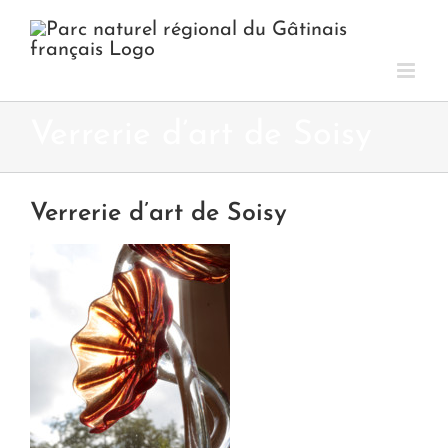
Passer
au
contenu
Verrerie d’art de Soisy
Verrerie d’art de Soisy