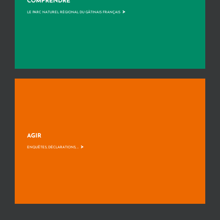
COMPRENDRE
>
LE PARC NATUREL RÉGIONAL DU GÂTINAIS FRANÇAIS
AGIR
>
ENQUÊTES, DÉCLARATIONS, ...