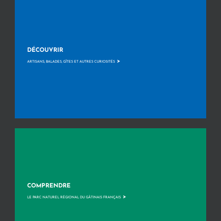
DÉCOUVRIR
>
ARTISANS, BALADES, GÎTES ET AUTRES CURIOSITÉS
COMPRENDRE
>
LE PARC NATUREL RÉGIONAL DU GÂTINAIS FRANÇAIS