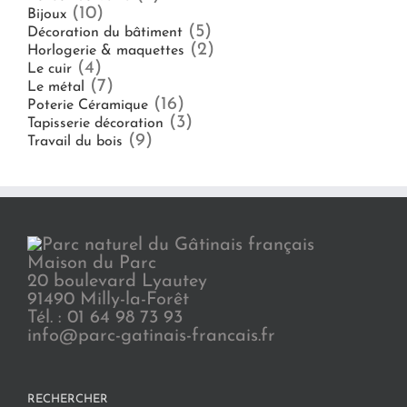
(10)
Bijoux
(5)
Décoration du bâtiment
(2)
Horlogerie & maquettes
(4)
Le cuir
(7)
Le métal
(16)
Poterie Céramique
(3)
Tapisserie décoration
(9)
Travail du bois
Maison du Parc
20 boulevard Lyautey
91490 Milly-la-Forêt
Tél. : 01 64 98 73 93
info@parc-gatinais-francais.fr
RECHERCHER