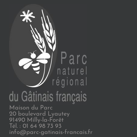
Maison du Parc
20 boulevard Lyautey
91490 Milly-la-Forêt
Tél. : 01 64 98 73 93
info@parc-gatinais-francais.fr