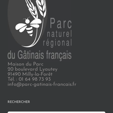
Maison du Parc
20 boulevard Lyautey
91490 Milly-la-Forêt
Tél. : 01 64 98 73 93
info@parc-gatinais-francais.fr
RECHERCHER