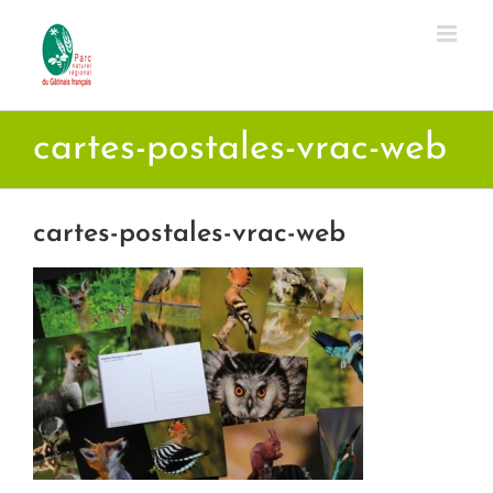
Passer
au
contenu
cartes-postales-vrac-web
cartes-postales-vrac-web