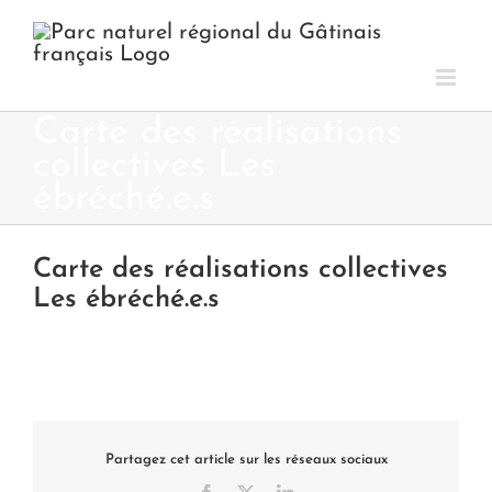
Passer
au
contenu
Carte des réalisations
collectives Les
ébréché.e.s
Carte des réalisations collectives
Les ébréché.e.s
Partagez cet article sur les réseaux sociaux
Facebook
X
LinkedIn