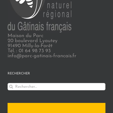
Maison du Parc
20 boulevard Lyautey
91490 Milly-la-Forêt
Tél. : 01 64 98 73 93
info@parc-gatinais-francais.fr
RECHERCHER
Rechercher: