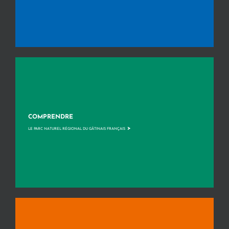
COMPRENDRE
>
LE PARC NATUREL RÉGIONAL DU GÂTINAIS FRANÇAIS