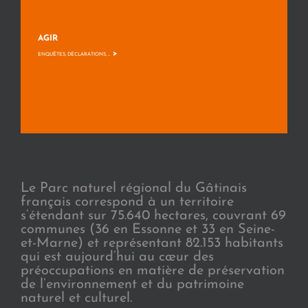
AGIR
>
ENQUÊTES, DÉCLARATIONS, ...
Le Parc naturel régional du Gâtinais
français correspond à un territoire
s’étendant sur 75.640 hectares, couvrant 69
communes (36 en Essonne et 33 en Seine-
et-Marne) et représentant 82.153 habitants
qui est aujourd’hui au cœur des
préoccupations en matière de préservation
de l’environnement et du patrimoine
naturel et culturel.