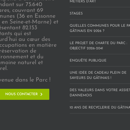
MÉTIERS D’ART
endant sur 75.640
ares, couvrant 69
STAGES
unes (36 en Essonne
3 en Seine-et-Marne) et
QUELLES COMMUNES POUR LE P
ésentant 82.153
GÂTINAIS EN 2026 ?
tants qui est
urd’hui au cœur des
LE PROJET DE CHARTE DU PARC :
ccupations en matière
OBJECTIF 2026-2041
réservation de
vironnement et du
ENQUÊTE PUBLIQUE
imoine naturel et
rel.
UNE IDÉE DE CADEAU PLEIN DE
SAVEURS DU GÂTINAIS !
venue dans le Parc !
DES VALEURS DANS VOTRE ASSIE
NOUS CONTACTER
DANNEMOIS
10 ANS DE RECYCLERIE DU GÂTINAI