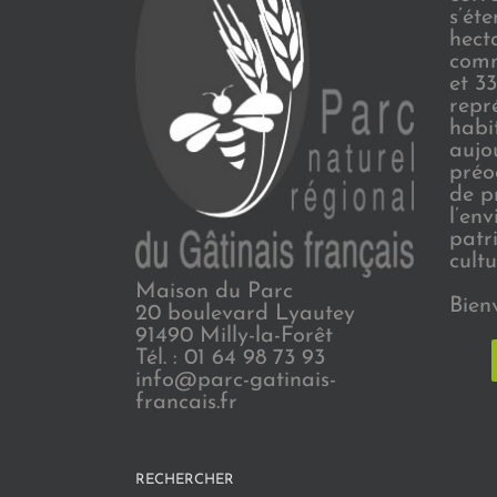
s’ét
hect
comm
et 3
repr
habi
aujo
préo
de p
l’en
patr
cultu
Maison du Parc
Bien
20 boulevard Lyautey
91490 Milly-la-Forêt
Tél. : 01 64 98 73 93
info@parc-gatinais-
francais.fr
RECHERCHER