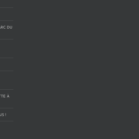
ARC DU
TTE À
S !