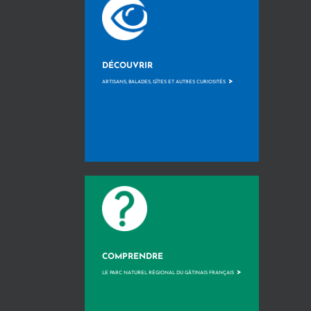
DÉCOUVRIR
>
ARTISANS, BALADES, GÎTES ET AUTRES CURIOSITÉS
COMPRENDRE
>
LE PARC NATUREL RÉGIONAL DU GÂTINAIS FRANÇAIS