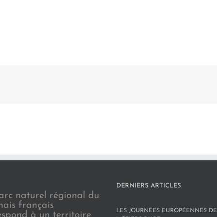
DERNIERS ARTICLES
arc naturel régional du
nais français
LES JOURNÉES EUROPÉENNES DE
espond à un territoire