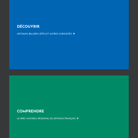
DÉCOUVRIR
>
ARTISANS, BALADES, GÎTES ET AUTRES CURIOSITÉS
COMPRENDRE
>
LE PARC NATUREL RÉGIONAL DU GÂTINAIS FRANÇAIS