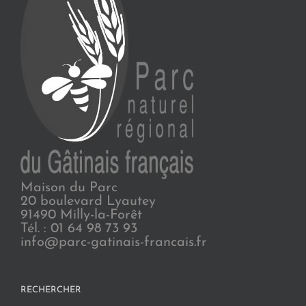
Maison du Parc
20 boulevard Lyautey
91490 Milly-la-Forêt
Tél. : 01 64 98 73 93
info@parc-gatinais-francais.fr
RECHERCHER