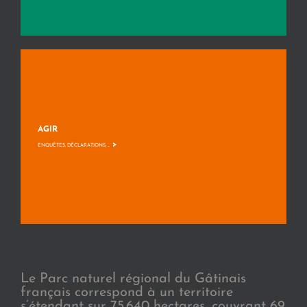
AGIR
>
ENQUÊTES, DÉCLARATIONS, ...
Le Parc naturel régional du Gâtinais
français correspond à un territoire
s’étendant sur 75.640 hectares, couvrant 69