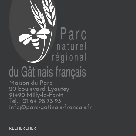
Maison du Parc
20 boulevard Lyautey
91490 Milly-la-Forêt
Tél. : 01 64 98 73 93
info@parc-gatinais-francais.fr
RECHERCHER