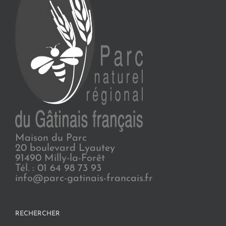
Maison du Parc
20 boulevard Lyautey
91490 Milly-la-Forêt
Tél. : 01 64 98 73 93
info@parc-gatinais-francais.fr
RECHERCHER