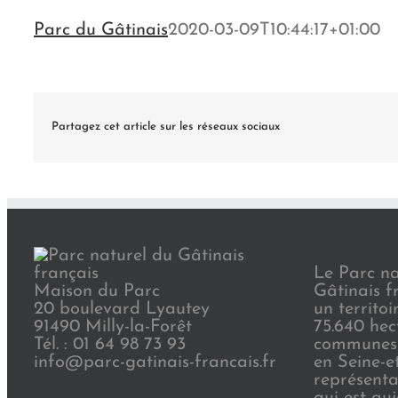
Parc du Gâtinais
2020-03-09T10:44:17+01:00
Partagez cet article sur les réseaux sociaux
Le Parc na
Maison du Parc
Gâtinais f
20 boulevard Lyautey
un territoi
91490 Milly-la-Forêt
75.640 hec
Tél. : 01 64 98 73 93
communes 
info@parc-gatinais-francais.fr
en Seine-e
représenta
qui est au