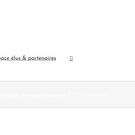
ace élus & partenaires
atoires du paysage communaux
2019-Dannemois