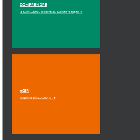
COMPRENDRE
>
LE PARC NATUREL RÉGIONAL DU GÂTINAIS FRANÇAIS
AGIR
>
ENQUÊTES, DÉCLARATIONS, ...