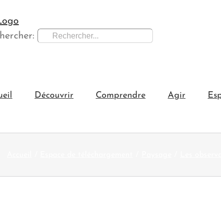
hercher:
ueil
Découvrir
Comprendre
Agir
Esp
Accueil
Espace de téléchargement
Paysage
Les observ