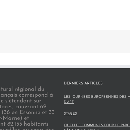
DERNIERS ARTICLES
turel régional du
rançais correspond à
LES JOURNÉES EUROPÉENNES DES M
re s’étendant sur
D’ART
tares, couvrant 69
(36 en Essonne et 33
STAGES
t-Marne) et
nt 82.153 habitants
QUELLES COMMUNES POUR LE PARC
jourd’hui au cœur des