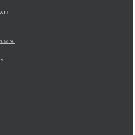
ECTIF
EURS DU
 À