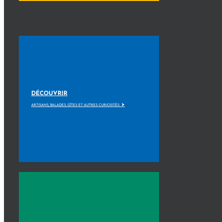
DÉCOUVRIR
>
ARTISANS, BALADES, GÎTES ET AUTRES CURIOSITÉS