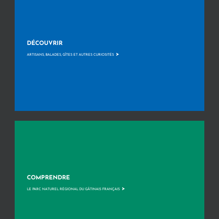
DÉCOUVRIR
>
ARTISANS, BALADES, GÎTES ET AUTRES CURIOSITÉS
COMPRENDRE
>
LE PARC NATUREL RÉGIONAL DU GÂTINAIS FRANÇAIS