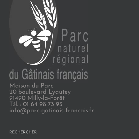
Maison du Parc
20 boulevard Lyautey
91490 Milly-la-Forêt
Tél. : 01 64 98 73 93
info@parc-gatinais-francais.fr
RECHERCHER