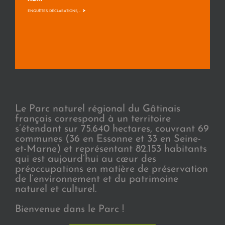
>
ENQUÊTES, DÉCLARATIONS, ...
Le Parc naturel régional du Gâtinais
français correspond à un territoire
s’étendant sur 75.640 hectares, couvrant 69
communes (36 en Essonne et 33 en Seine-
et-Marne) et représentant 82.153 habitants
qui est aujourd’hui au cœur des
préoccupations en matière de préservation
de l’environnement et du patrimoine
naturel et culturel.
Bienvenue dans le Parc !