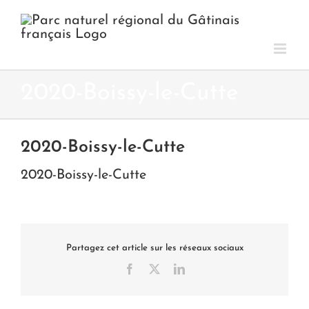
Passer
au
contenu
2020-Boissy-le-Cutte
2020-Boissy-le-Cutte
2020-Boissy-le-Cutte
Partagez cet article sur les réseaux sociaux
Facebook
X
LinkedIn