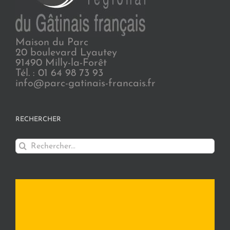
Maison du Parc
20 boulevard Lyautey
91490 Milly-la-Forêt
Tél. : 01 64 98 73 93
info@parc-gatinais-francais.fr
RECHERCHER
Rechercher: