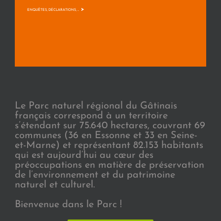
>
ENQUÊTES, DÉCLARATIONS, ...
Le Parc naturel régional du Gâtinais
français correspond à un territoire
s’étendant sur 75.640 hectares, couvrant 69
communes (36 en Essonne et 33 en Seine-
et-Marne) et représentant 82.153 habitants
qui est aujourd’hui au cœur des
préoccupations en matière de préservation
de l’environnement et du patrimoine
naturel et culturel.
Bienvenue dans le Parc !