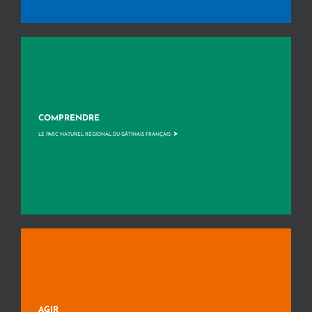
COMPRENDRE
>
LE PARC NATUREL RÉGIONAL DU GÂTINAIS FRANÇAIS
AGIR