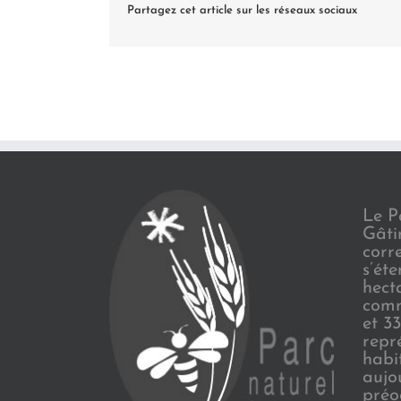
Partagez cet article sur les réseaux sociaux
Le P
Gâti
corr
s’ét
hect
comm
et 3
repr
habi
aujo
préo