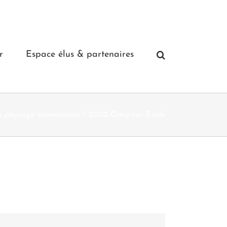
r
Espace élus & partenaires
du paysage communaux
2020-Oncy-sur-Ecole