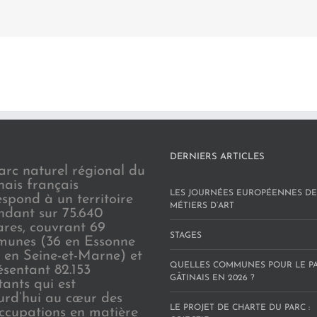
DERNIERS ARTICLES
arc naturel régional du
nais français
LES JOURNÉES EUROPÉENNES DE
espond à un territoire
MÉTIERS D’ART
endant sur 75.640
ares, couvrant 69
STAGES
unes (36 en Essonne
3 en Seine-et-Marne) et
QUELLES COMMUNES POUR LE P
ésentant 82.153
GÂTINAIS EN 2026 ?
tants qui est
urd’hui au cœur des
LE PROJET DE CHARTE DU PARC :
ccupations en matière