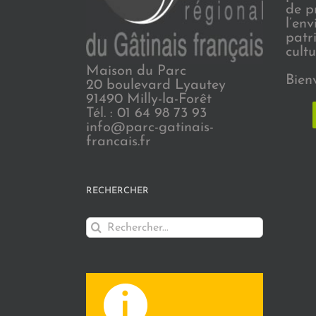
de p
l’en
patr
cultu
Maison du Parc
Bien
20 boulevard Lyautey
91490 Milly-la-Forêt
Tél. : 01 64 98 73 93
info@parc-gatinais-
francais.fr
RECHERCHER
Rechercher: