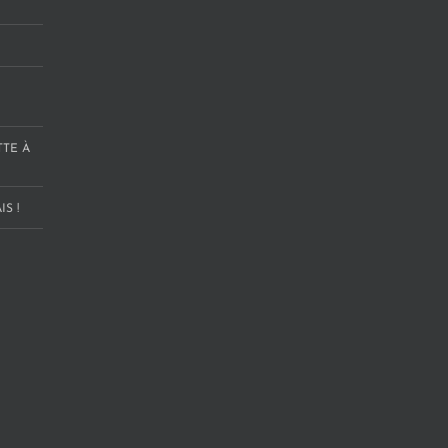
TTE À
S !