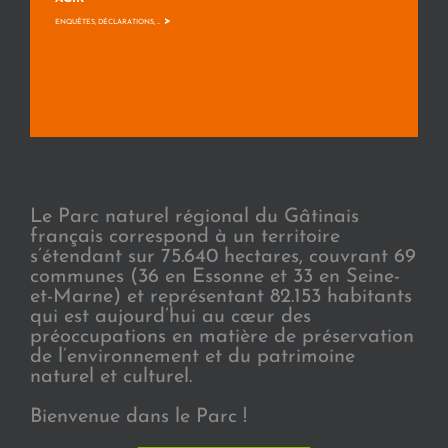
>
ENQUÊTES, DÉCLARATIONS, ...
Le Parc naturel régional du Gâtinais
français correspond à un territoire
s’étendant sur 75.640 hectares, couvrant 69
communes (36 en Essonne et 33 en Seine-
et-Marne) et représentant 82.153 habitants
qui est aujourd’hui au cœur des
préoccupations en matière de préservation
de l’environnement et du patrimoine
naturel et culturel.
Bienvenue dans le Parc !