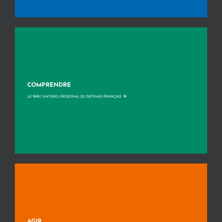
COMPRENDRE
>
LE PARC NATUREL RÉGIONAL DU GÂTINAIS FRANÇAIS
AGIR