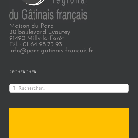
Maison du Parc
20 boulevard Lyautey
91490 Milly-la-Forêt
Tél. : 01 64 98 73 93
info@parc-gatinais-francais.fr
RECHERCHER
Rechercher: