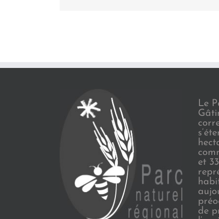
Le P
Gâti
corr
s’ét
hect
comm
et 3
repr
habi
aujo
préo
de p