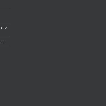
TTE À
S !