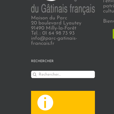
l’en
patr
cultu
Maison du Parc
Bien
20 boulevard Lyautey
91490 Milly-la-Forêt
Tél. : 01 64 98 73 93
info@parc-gatinais-
francais.fr
RECHERCHER
Rechercher: