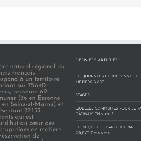
DERNIERS ARTICLES
arc naturel régional du
nais français
LES JOURNÉES EUROPÉENNES DE
espond à un territoire
MÉTIERS D’ART
endant sur 75.640
ares, couvrant 69
STAGES
unes (36 en Essonne
3 en Seine-et-Marne) et
QUELLES COMMUNES POUR LE P
ésentant 82.153
GÂTINAIS EN 2026 ?
tants qui est
urd’hui au cœur des
LE PROJET DE CHARTE DU PARC :
ccupations en matière
OBJECTIF 2026-2041
réservation de