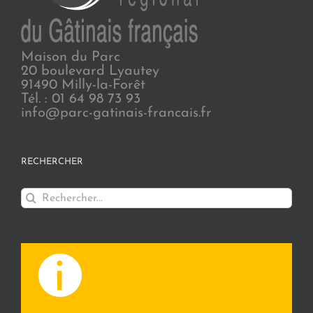
Maison du Parc
20 boulevard Lyautey
91490 Milly-la-Forêt
Tél. : 01 64 98 73 93
info@parc-gatinais-francais.fr
RECHERCHER
Rechercher: