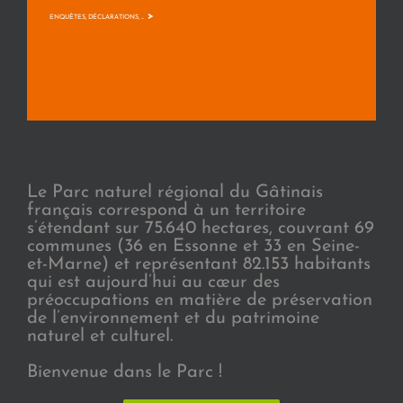
>
ENQUÊTES, DÉCLARATIONS, ...
Le Parc naturel régional du Gâtinais
français correspond à un territoire
s’étendant sur 75.640 hectares, couvrant 69
communes (36 en Essonne et 33 en Seine-
et-Marne) et représentant 82.153 habitants
qui est aujourd’hui au cœur des
préoccupations en matière de préservation
de l’environnement et du patrimoine
naturel et culturel.
Bienvenue dans le Parc !