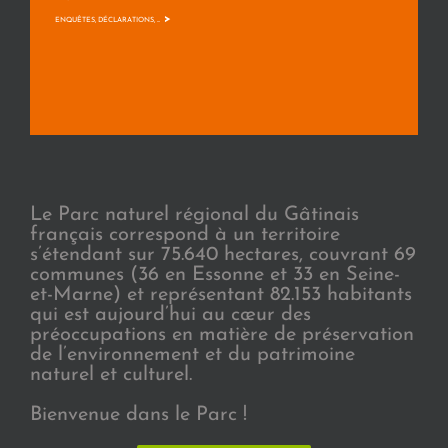
>
ENQUÊTES, DÉCLARATIONS, ...
Le Parc naturel régional du Gâtinais
français correspond à un territoire
s’étendant sur 75.640 hectares, couvrant 69
communes (36 en Essonne et 33 en Seine-
et-Marne) et représentant 82.153 habitants
qui est aujourd’hui au cœur des
préoccupations en matière de préservation
de l’environnement et du patrimoine
naturel et culturel.
Bienvenue dans le Parc !