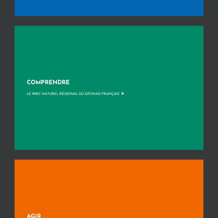
COMPRENDRE
>
LE PARC NATUREL RÉGIONAL DU GÂTINAIS FRANÇAIS
AGIR