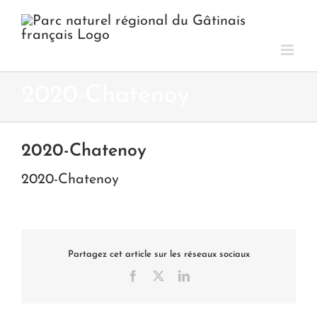
Passer
au
contenu
2020-Chatenoy
2020-Chatenoy
2020-Chatenoy
Partagez cet article sur les réseaux sociaux
Facebook
X
LinkedIn