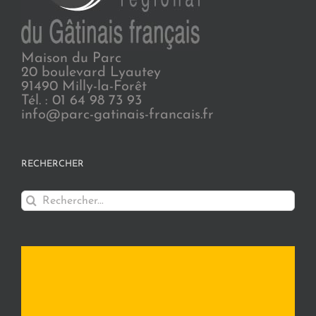
Maison du Parc
20 boulevard Lyautey
91490 Milly-la-Forêt
Tél. : 01 64 98 73 93
info@parc-gatinais-francais.fr
RECHERCHER
Rechercher: