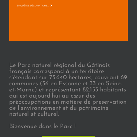
>
ENQUÊTES, DÉCLARATIONS, ...
Le Parc naturel régional du Gâtinais
français correspond à un territoire
s’étendant sur 75.640 hectares, couvrant 69
communes (36 en Essonne et 33 en Seine-
et-Marne) et représentant 82.153 habitants
qui est aujourd’hui au cœur des
préoccupations en matière de préservation
de l’environnement et du patrimoine
naturel et culturel.
Bienvenue dans le Parc !