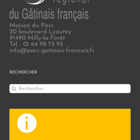
Maison du Parc
20 boulevard Lyautey
91490 Milly-la-Forêt
Tél. : 01 64 98 73 93
info@parc-gatinais-francais.fr
RECHERCHER
Rechercher: