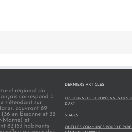
DERNIERS ARTICLES
turel régional du
rançais correspond à
LES JOURNÉES EUROPÉENNES DES M
re s’étendant sur
D’ART
tares, couvrant 69
(36 en Essonne et 33
STAGES
t-Marne) et
nt 82.153 habitants
QUELLES COMMUNES POUR LE PARC
jourd’hui au cœur des