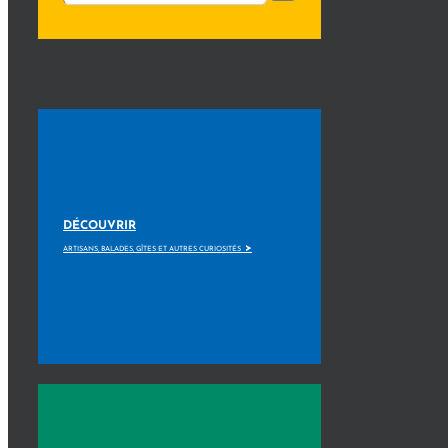
DÉCOUVRIR
>
ARTISANS, BALADES, GÎTES ET AUTRES CURIOSITÉS