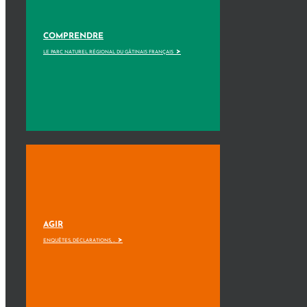
COMPRENDRE
>
LE PARC NATUREL RÉGIONAL DU GÂTINAIS FRANÇAIS
AGIR
>
ENQUÊTES, DÉCLARATIONS, ...