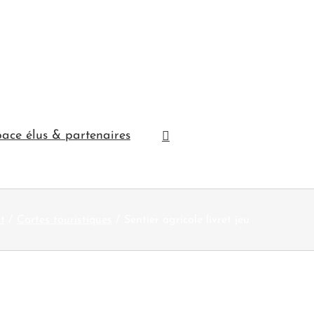
ace élus & partenaires
t
Cartes touristiques
Sentier agricole livret jeu