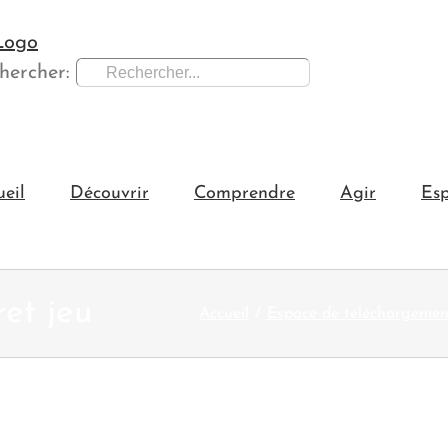
hercher:
ueil
Découvrir
Comprendre
Agir
Esp
ret jeu
Accueil
Espace de téléchargemen