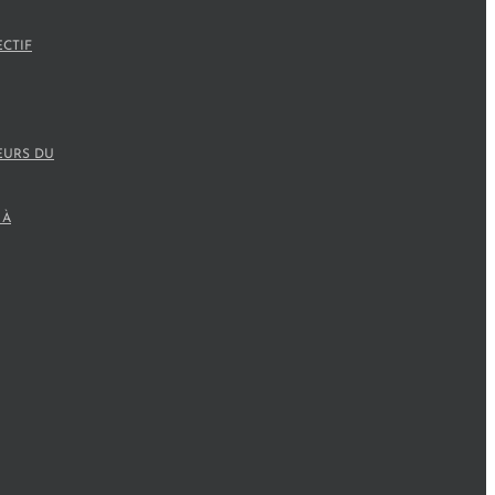
ECTIF
EURS DU
 À