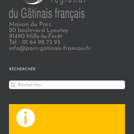
Maison du Parc
20 boulevard Lyautey
91490 Milly-la-Forêt
Tél. : 01 64 98 73 93
info@parc-gatinais-francais.fr
RECHERCHER
Rechercher: