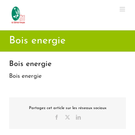
Passer
au
contenu
Bois energie
Bois energie
Bois energie
Partagez cet article sur les réseaux sociaux
Facebook
X
LinkedIn