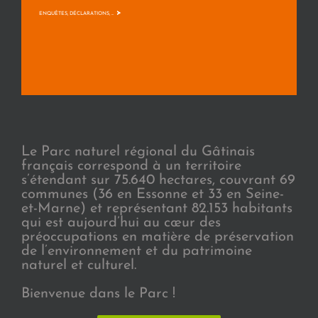
>
ENQUÊTES, DÉCLARATIONS, ...
Le Parc naturel régional du Gâtinais
français correspond à un territoire
s’étendant sur 75.640 hectares, couvrant 69
communes (36 en Essonne et 33 en Seine-
et-Marne) et représentant 82.153 habitants
qui est aujourd’hui au cœur des
préoccupations en matière de préservation
de l’environnement et du patrimoine
naturel et culturel.
Bienvenue dans le Parc !