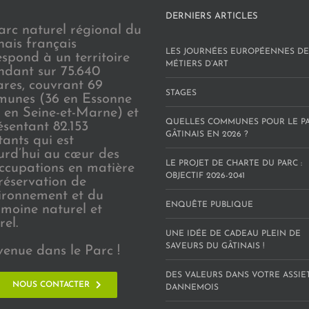
DERNIERS ARTICLES
arc naturel régional du
nais français
LES JOURNÉES EUROPÉENNES DE
espond à un territoire
MÉTIERS D’ART
endant sur 75.640
ares, couvrant 69
STAGES
unes (36 en Essonne
3 en Seine-et-Marne) et
QUELLES COMMUNES POUR LE P
ésentant 82.153
GÂTINAIS EN 2026 ?
tants qui est
urd’hui au cœur des
LE PROJET DE CHARTE DU PARC :
ccupations en matière
OBJECTIF 2026-2041
réservation de
vironnement et du
ENQUÊTE PUBLIQUE
imoine naturel et
rel.
UNE IDÉE DE CADEAU PLEIN DE
SAVEURS DU GÂTINAIS !
venue dans le Parc !
DES VALEURS DANS VOTRE ASSIE
NOUS CONTACTER
DANNEMOIS