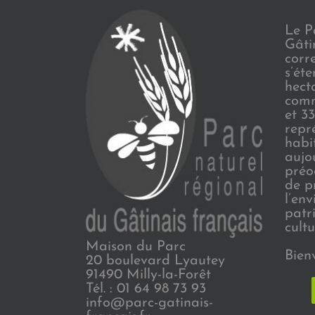
Le P
Gâti
corr
s’ét
hect
comm
et 3
repr
habi
aujo
préo
de p
l’en
patr
cultu
Maison du Parc
Bien
20 boulevard Lyautey
91490 Milly-la-Forêt
Tél. : 01 64 98 73 93
info@parc-gatinais-