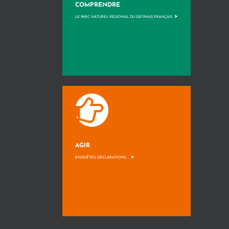
COMPRENDRE
>
LE PARC NATUREL RÉGIONAL DU GÂTINAIS FRANÇAIS
AGIR
>
ENQUÊTES, DÉCLARATIONS, ...