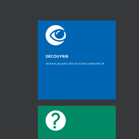
DÉCOUVRIR
>
ARTISANS, BALADES, GÎTES ET AUTRES CURIOSITÉS