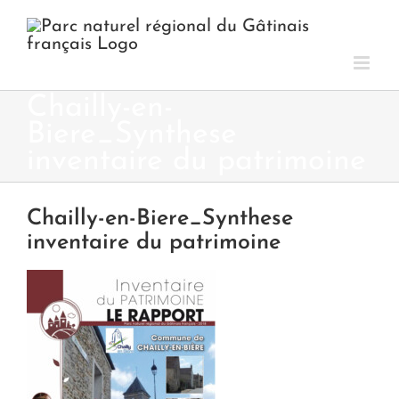
Passer
au
contenu
Chailly-en-
Biere_Synthese
inventaire du patrimoine
Chailly-en-Biere_Synthese
inventaire du patrimoine