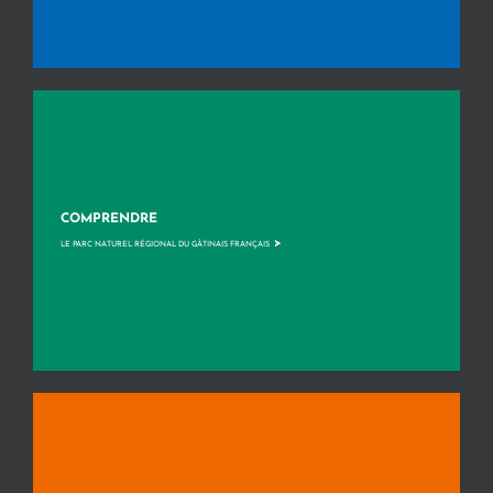
COMPRENDRE
>
LE PARC NATUREL RÉGIONAL DU GÂTINAIS FRANÇAIS