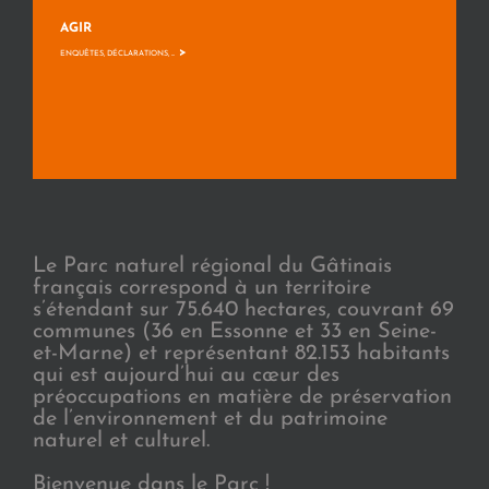
AGIR
>
ENQUÊTES, DÉCLARATIONS, ...
Le Parc naturel régional du Gâtinais
français correspond à un territoire
s’étendant sur 75.640 hectares, couvrant 69
communes (36 en Essonne et 33 en Seine-
et-Marne) et représentant 82.153 habitants
qui est aujourd’hui au cœur des
préoccupations en matière de préservation
de l’environnement et du patrimoine
naturel et culturel.
Bienvenue dans le Parc !