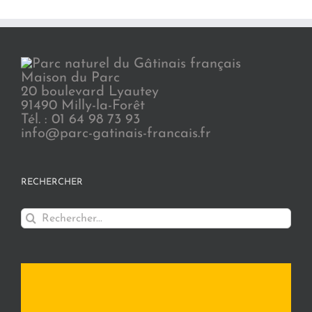
Maison du Parc
20 boulevard Lyautey
91490 Milly-la-Forêt
Tél. : 01 64 98 73 93
info@parc-gatinais-francais.fr
RECHERCHER
Rechercher: