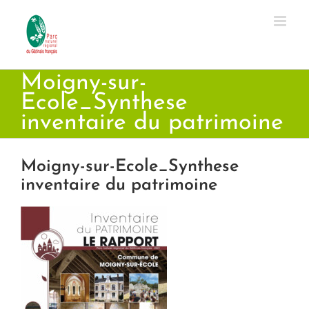
Passer
au
contenu
Moigny-sur-
Ecole_Synthese
inventaire du patrimoine
Moigny-sur-Ecole_Synthese
inventaire du patrimoine