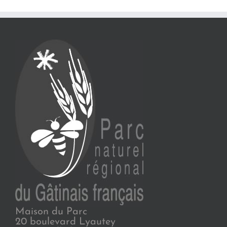
Maison du Parc
20 boulevard Lyautey