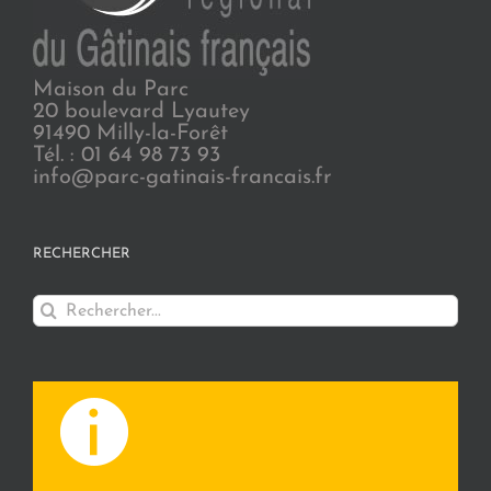
Maison du Parc
20 boulevard Lyautey
91490 Milly-la-Forêt
Tél. : 01 64 98 73 93
info@parc-gatinais-francais.fr
RECHERCHER
Rechercher: