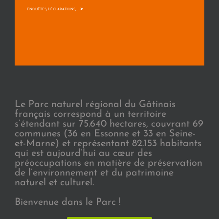
>
ENQUÊTES, DÉCLARATIONS, ...
Le Parc naturel régional du Gâtinais
français correspond à un territoire
s’étendant sur 75.640 hectares, couvrant 69
communes (36 en Essonne et 33 en Seine-
et-Marne) et représentant 82.153 habitants
qui est aujourd’hui au cœur des
préoccupations en matière de préservation
de l’environnement et du patrimoine
naturel et culturel.
Bienvenue dans le Parc !