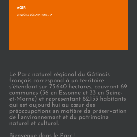
AGIR
>
ENQUÊTES, DÉCLARATIONS, ...
Le Parc naturel régional du Gâtinais
français correspond à un territoire
s’étendant sur 75.640 hectares, couvrant 69
communes (36 en Essonne et 33 en Seine-
et-Marne) et représentant 82.153 habitants
qui est aujourd’hui au cœur des
préoccupations en matière de préservation
de l’environnement et du patrimoine
naturel et culturel.
Bienvenue dans le Parc !