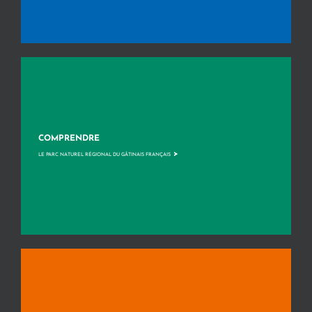
COMPRENDRE
>
LE PARC NATUREL RÉGIONAL DU GÂTINAIS FRANÇAIS