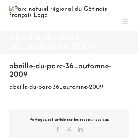
Passer
au
contenu
abeille-du-parc-
36_automne-2009
abeille-du-parc-36_automne-
2009
abeille-du-parc-36_automne-2009
Partagez cet article sur les réseaux sociaux
Facebook
X
LinkedIn