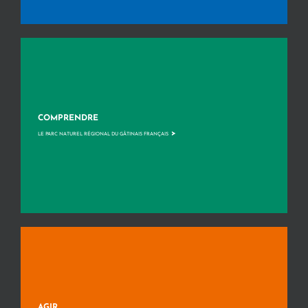
COMPRENDRE
>
LE PARC NATUREL RÉGIONAL DU GÂTINAIS FRANÇAIS
AGIR