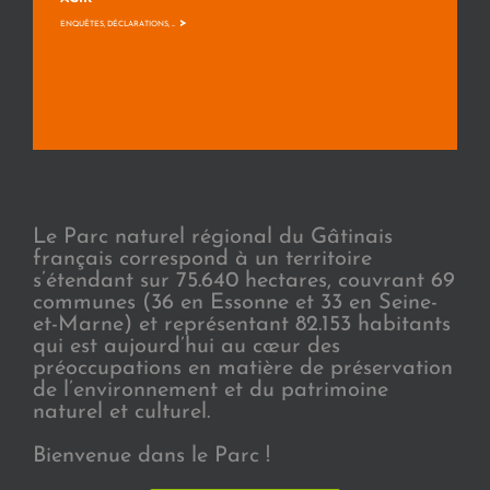
>
ENQUÊTES, DÉCLARATIONS, ...
Le Parc naturel régional du Gâtinais
français correspond à un territoire
s’étendant sur 75.640 hectares, couvrant 69
communes (36 en Essonne et 33 en Seine-
et-Marne) et représentant 82.153 habitants
qui est aujourd’hui au cœur des
préoccupations en matière de préservation
de l’environnement et du patrimoine
naturel et culturel.
Bienvenue dans le Parc !