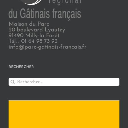
Maison du Parc
20 boulevard Lyautey
91490 Milly-la-Forêt
Tél. : 01 64 98 73 93
info@parc-gatinais-francais.fr
RECHERCHER
Rechercher: