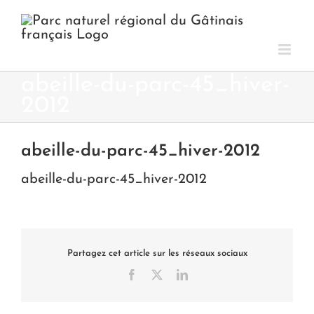
Passer
au
contenu
abeille-du-parc-45_hiver-
2012
abeille-du-parc-45_hiver-2012
abeille-du-parc-45_hiver-2012
Partagez cet article sur les réseaux sociaux
Facebook
X
LinkedIn