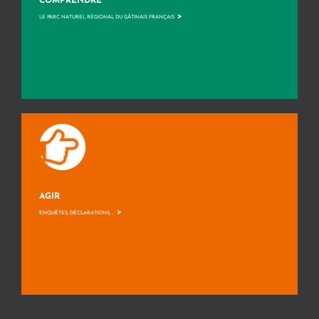
COMPRENDRE
>
LE PARC NATUREL RÉGIONAL DU GÂTINAIS FRANÇAIS
AGIR
>
ENQUÊTES, DÉCLARATIONS, ...