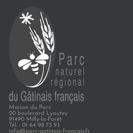
Maison du Parc
20 boulevard Lyautey
91490 Milly-la-Forêt
Tél. : 01 64 98 73 93
info@parc-gatinais-francais.fr