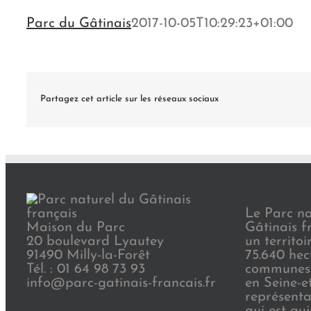
Parc du Gâtinais
2017-10-05T10:29:23+01:00
Partagez cet article sur les réseaux sociaux
Le Parc na
Maison du Parc
Gâtinais f
20 boulevard Lyautey
un territoi
91490 Milly-la-Forêt
75.640 hec
Tél. : 01 64 98 73 93
communes 
info@parc-gatinais-francais.fr
en Seine-e
représenta
qui est au