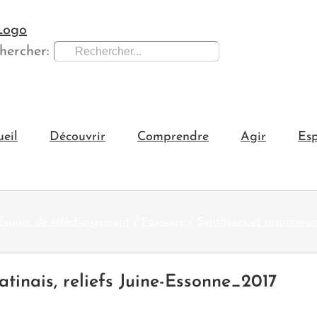
hercher:
ueil
Découvrir
Comprendre
Agir
Esp
Espace de téléchargement
Paysage
Synthèses et recommand
inais, reliefs Juine-Essonne_2017