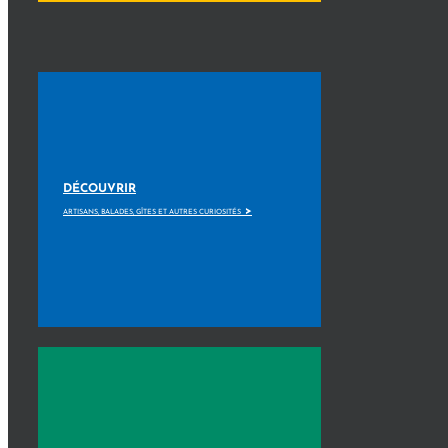
DÉCOUVRIR
>
ARTISANS, BALADES, GÎTES ET AUTRES CURIOSITÉS