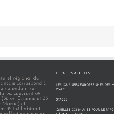
DERNIERS ARTICLES
turel régional du
rançais correspond à
LES JOURNÉES EUROPÉENNES DES M
re s’étendant sur
D’ART
tares, couvrant 69
(36 en Essonne et 33
STAGES
t-Marne) et
nt 82.153 habitants
QUELLES COMMUNES POUR LE PARC
jourd’hui au cœur des