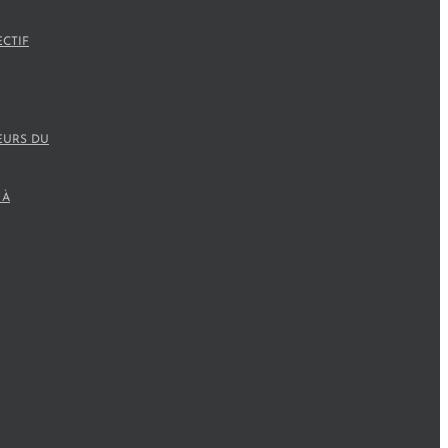
ECTIF
EURS DU
 À