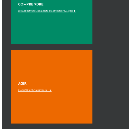
COMPRENDRE
>
LE PARC NATUREL RÉGIONAL DU GÂTINAIS FRANÇAIS
AGIR
>
ENQUÊTES, DÉCLARATIONS, ...