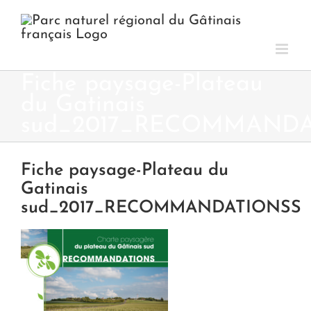
Passer
au
contenu
Fiche paysage-Plateau
du Gatinais
sud_2017_RECOMMANDA
Fiche paysage-Plateau du
Gatinais
sud_2017_RECOMMANDATIONSS