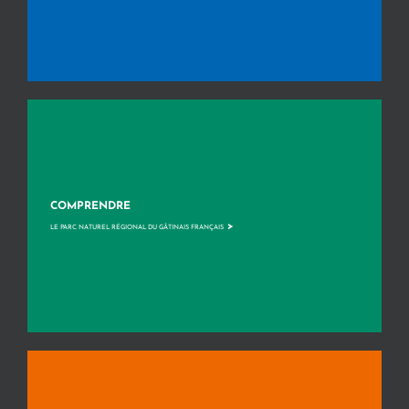
COMPRENDRE
>
LE PARC NATUREL RÉGIONAL DU GÂTINAIS FRANÇAIS