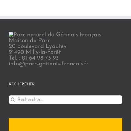
Maison du Parc
20 boulevard Lyautey
91490 Milly-la-Forêt
Tél. : 01 64 98 73 93
info@parc-gatinais-francais.fr
RECHERCHER
Rechercher: