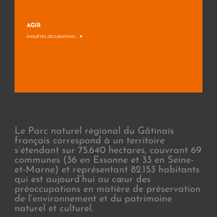
AGIR
>
ENQUÊTES, DÉCLARATIONS, ...
Le Parc naturel régional du Gâtinais
français correspond à un territoire
s’étendant sur 75.640 hectares, couvrant 69
communes (36 en Essonne et 33 en Seine-
et-Marne) et représentant 82.153 habitants
qui est aujourd’hui au cœur des
préoccupations en matière de préservation
de l’environnement et du patrimoine
naturel et culturel.