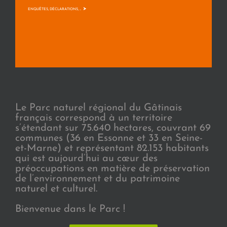
>
ENQUÊTES, DÉCLARATIONS, ...
Le Parc naturel régional du Gâtinais
français correspond à un territoire
s’étendant sur 75.640 hectares, couvrant 69
communes (36 en Essonne et 33 en Seine-
et-Marne) et représentant 82.153 habitants
qui est aujourd’hui au cœur des
préoccupations en matière de préservation
de l’environnement et du patrimoine
naturel et culturel.
Bienvenue dans le Parc !