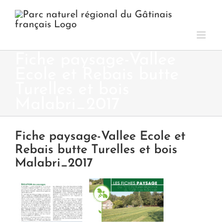
Passer
au
contenu
Fiche paysage-Vallee
Ecole et Rebais butte
Turelles et bois
Malabri_2017
Fiche paysage-Vallee Ecole et
Rebais butte Turelles et bois
Malabri_2017