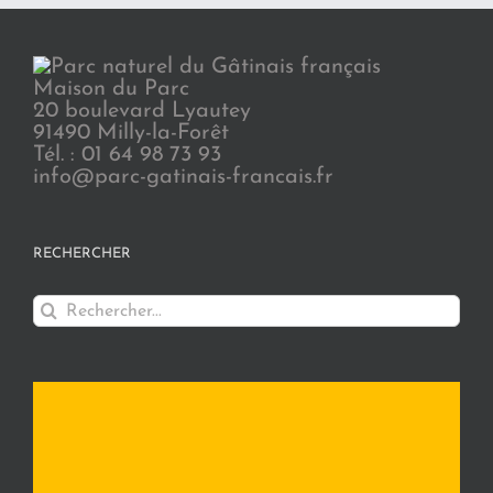
Maison du Parc
20 boulevard Lyautey
91490 Milly-la-Forêt
Tél. : 01 64 98 73 93
info@parc-gatinais-francais.fr
RECHERCHER
Rechercher: