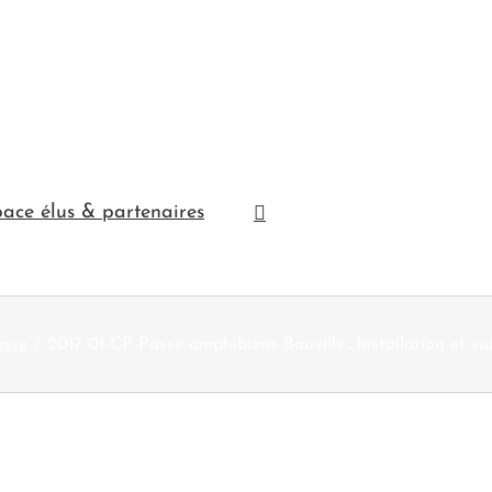
ace élus & partenaires
esse
2017-01-CP-Passe amphibiens Bouville_Installation et sui