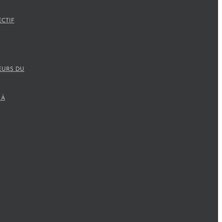
ECTIF
EURS DU
 À