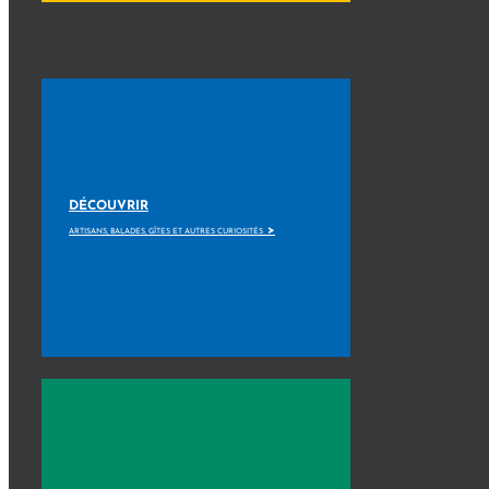
DÉCOUVRIR
>
ARTISANS, BALADES, GÎTES ET AUTRES CURIOSITÉS