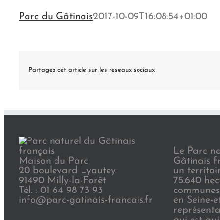
Parc du Gâtinais
2017-10-09T16:08:54+01:00
Partagez cet article sur les réseaux sociaux
Le Parc na
Maison du Parc
Gâtinais f
20 boulevard Lyautey
un territoi
91490 Milly-la-Forêt
75.640 hec
Tél. : 01 64 98 73 93
communes 
info@parc-gatinais-francais.fr
en Seine-e
représenta
qui est au