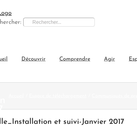
hercher:
ueil
Découvrir
Comprendre
Agir
Esp
Accueil
Espace de téléchargement
Communiqués de pr
on
7
e_Installation et suivi-Janvier 2017