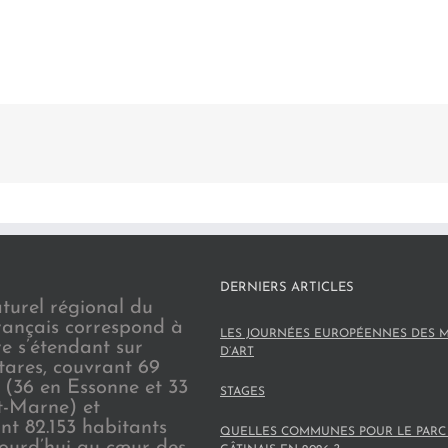
DERNIERS ARTICLES
turel régional du
rançais correspond à
LES JOURNÉES EUROPÉENNES DES M
re s’étendant sur
D’ART
tares, couvrant 69
(36 en Essonne et 33
STAGES
t-Marne) et
nt 82.153 habitants
QUELLES COMMUNES POUR LE PARC
jourd’hui au cœur des