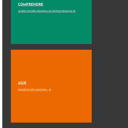
COMPRENDRE
>
LE PARC NATUREL RÉGIONAL DU GÂTINAIS FRANÇAIS
AGIR
>
ENQUÊTES, DÉCLARATIONS, ...