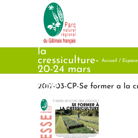
Passer
au
contenu
2017-03-CP-
Se former a
la
cressiculture-
Accueil
Espace
20-24 mars
et 7-8 juin
2017
2017-03-CP-Se former a la cr