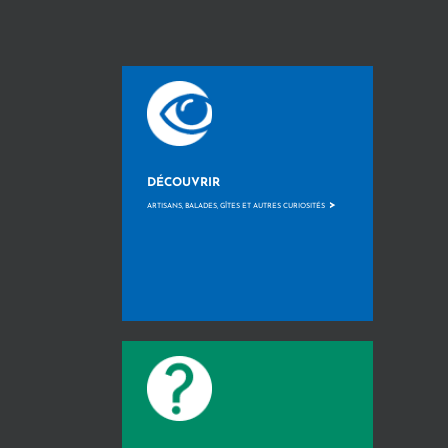
DÉCOUVRIR
>
ARTISANS, BALADES, GÎTES ET AUTRES CURIOSITÉS