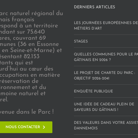
DERNIERS ARTICLES
arc naturel régional du
nais français
LES JOURNÉES EUROPÉENNES DE
espond à un territoire
MÉTIERS D’ART
endant sur 75.640
ares, couvrant 69
STAGES
unes (36 en Essonne
3 en Seine-et-Marne) et
QUELLES COMMUNES POUR LE P
ésentant 82.153
GÂTINAIS EN 2026 ?
tants qui est
urd’hui au cœur des
LE PROJET DE CHARTE DU PARC :
ccupations en matière
OBJECTIF 2026-2041
réservation de
vironnement et du
ENQUÊTE PUBLIQUE
imoine naturel et
rel.
UNE IDÉE DE CADEAU PLEIN DE
SAVEURS DU GÂTINAIS !
venue dans le Parc !
DES VALEURS DANS VOTRE ASSIE
NOUS CONTACTER
DANNEMOIS