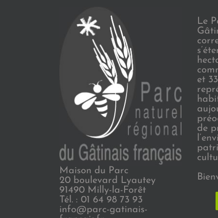
Le P
Gâti
corr
s’ét
hect
comm
et 3
repr
habi
aujo
préo
de p
l’en
patr
cultu
Maison du Parc
Bien
20 boulevard Lyautey
91490 Milly-la-Forêt
Tél. : 01 64 98 73 93
info@parc-gatinais-