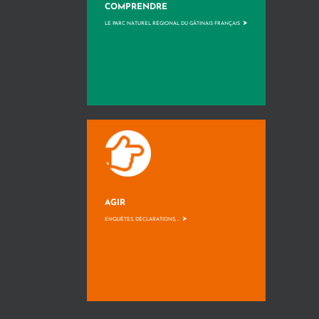
COMPRENDRE
>
LE PARC NATUREL RÉGIONAL DU GÂTINAIS FRANÇAIS
AGIR
>
ENQUÊTES, DÉCLARATIONS, ...