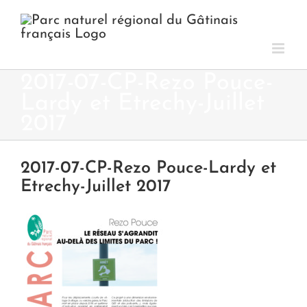
Passer
au
contenu
2017-07-CP-Rezo Pouce-
Lardy et Etrechy-Juillet
2017
2017-07-CP-Rezo Pouce-Lardy et
Etrechy-Juillet 2017