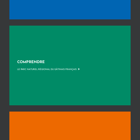
COMPRENDRE
>
LE PARC NATUREL RÉGIONAL DU GÂTINAIS FRANÇAIS