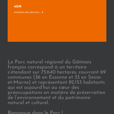
AGIR
>
ENQUÊTES, DÉCLARATIONS, ...
Le Parc naturel régional du Gâtinais
français correspond à un territoire
s’étendant sur 75.640 hectares, couvrant 69
communes (36 en Essonne et 33 en Seine-
et-Marne) et représentant 82.153 habitants
qui est aujourd’hui au cœur des
préoccupations en matière de préservation
de l’environnement et du patrimoine
naturel et culturel.
Bienvenue dans le Parc !