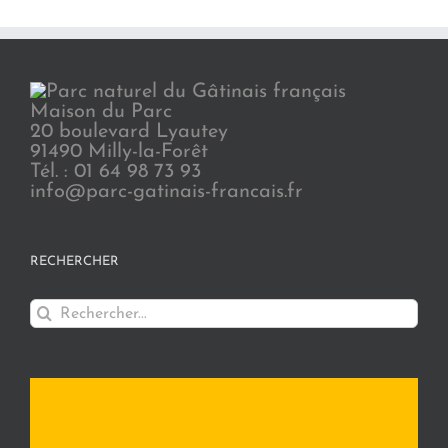
Maison du Parc
20 boulevard Lyautey
91490 Milly-la-Forêt
Tél. : 01 64 98 73 93
info@parc-gatinais-francais.fr
RECHERCHER
Rechercher: