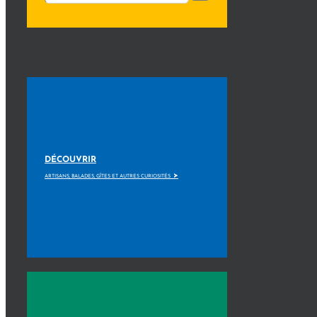
DÉCOUVRIR
>
ARTISANS, BALADES, GÎTES ET AUTRES CURIOSITÉS