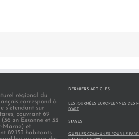
DERNIERS ARTICLES
turel régional du
rançais correspond à
LES JOURNÉES EUROPÉENNES DES M
re s’étendant sur
D’ART
tares, couvrant 69
(36 en Essonne et 33
STAGES
t-Marne) et
nt 82.153 habitants
QUELLES COMMUNES POUR LE PARC
jourd’hui au cœur des