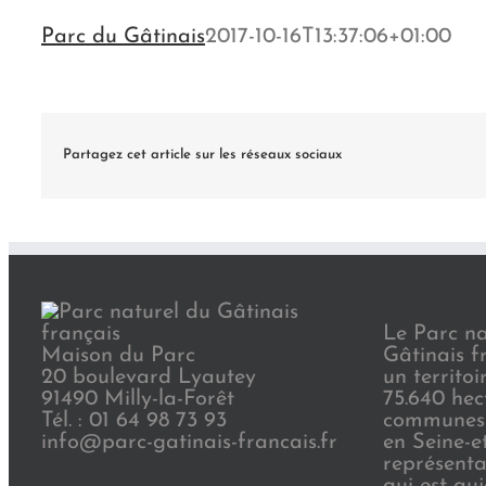
Parc du Gâtinais
2017-10-16T13:37:06+01:00
Partagez cet article sur les réseaux sociaux
Le Parc na
Maison du Parc
Gâtinais f
20 boulevard Lyautey
un territoi
91490 Milly-la-Forêt
75.640 hec
Tél. : 01 64 98 73 93
communes 
info@parc-gatinais-francais.fr
en Seine-e
représenta
qui est au