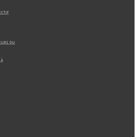
ECTIF
EURS DU
 À