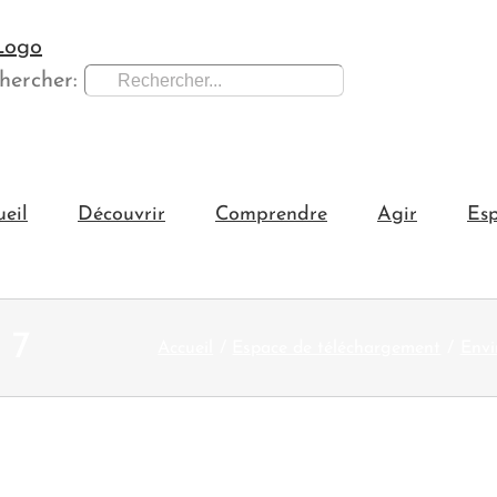
hercher:
ueil
Découvrir
Comprendre
Agir
Esp
 7
Accueil
Espace de téléchargement
Envi