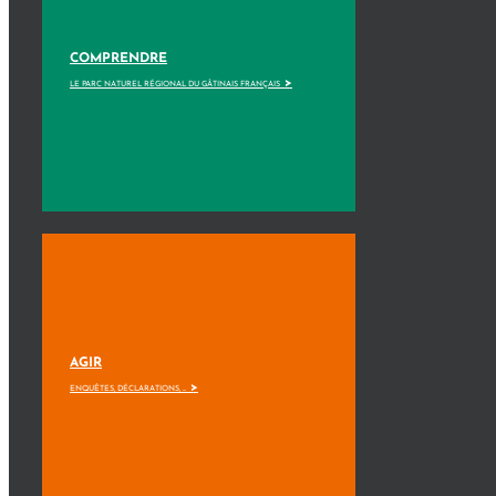
COMPRENDRE
>
LE PARC NATUREL RÉGIONAL DU GÂTINAIS FRANÇAIS
AGIR
>
ENQUÊTES, DÉCLARATIONS, ...