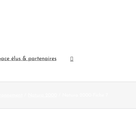
ace élus & partenaires
ronnement
Natura 2000
Natura 2000-Fiche 7