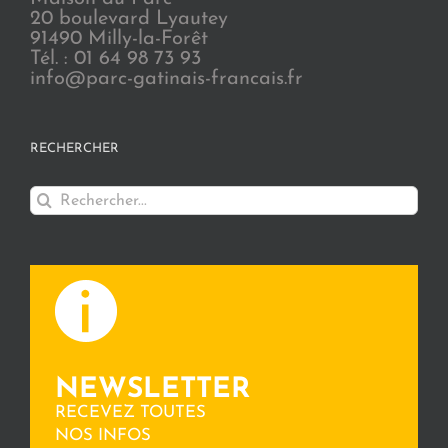
20 boulevard Lyautey
91490 Milly-la-Forêt
Tél. : 01 64 98 73 93
info@parc-gatinais-francais.fr
RECHERCHER
Rechercher:
NEWSLETTER
RECEVEZ TOUTES
NOS INFOS