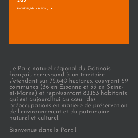
AGIR
>
ENQUÊTES, DÉCLARATIONS, ...
Le Parc naturel régional du Gâtinais
français correspond à un territoire
s’étendant sur 75.640 hectares, couvrant 69
communes (36 en Essonne et 33 en Seine-
et-Marne) et représentant 82.153 habitants
qui est aujourd’hui au cœur des
préoccupations en matière de préservation
de l’environnement et du patrimoine
naturel et culturel.
Bienvenue dans le Parc !