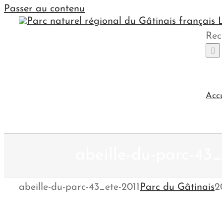
Passer au contenu
Rec
Acc
abeille-du-parc-43_
abeille-du-parc-43_ete-2011
Parc du Gâtinais
2