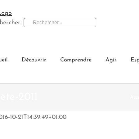
hercher:
ueil
Découvrir
Comprendre
Agir
Esp
ete-2011
Accu
016-10-21T14:39:49+01:00