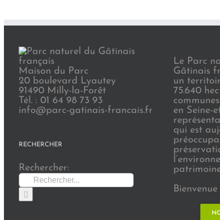
Le Parc na
Maison du Parc
Gâtinais f
20 boulevard Lyautey
un territoi
91490 Milly-la-Forêt
75.640 hec
Tél. : 01 64 98 73 93
communes 
info@parc-gatinais-francais.fr
en Seine-e
représenta
qui est au
préoccupat
RECHERCHER
préservati
l’environn
Rechercher:
patrimoine 
Bienvenue 
NO