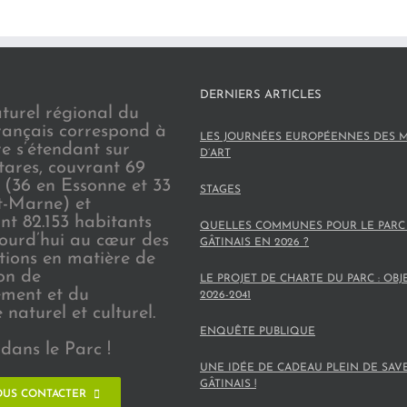
DERNIERS ARTICLES
turel régional du
rançais correspond à
LES JOURNÉES EUROPÉENNES DES M
re s’étendant sur
D’ART
tares, couvrant 69
(36 en Essonne et 33
STAGES
t-Marne) et
nt 82.153 habitants
QUELLES COMMUNES POUR LE PARC
jourd’hui au cœur des
GÂTINAIS EN 2026 ?
ions en matière de
on de
LE PROJET DE CHARTE DU PARC : OBJ
ement et du
2026-2041
naturel et culturel.
ENQUÊTE PUBLIQUE
dans le Parc !
UNE IDÉE DE CADEAU PLEIN DE SAV
GÂTINAIS !
US CONTACTER