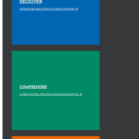
DÉCOUVRIR
>
ARTISANS, BALADES, GÎTES ET AUTRES CURIOSITÉS
COMPRENDRE
>
LE PARC NATUREL RÉGIONAL DU GÂTINAIS FRANÇAIS