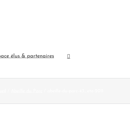
ace élus & partenaires
eil
Abeille du Parc
abeille-du-parc-43_ete-2011