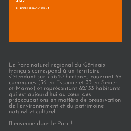
AGIR
>
ENQUÊTES, DÉCLARATIONS, ...
Le Parc naturel régional du Gâtinais
français correspond à un territoire
s’étendant sur 75.640 hectares, couvrant 69
communes (36 en Essonne et 33 en Seine-
et-Marne) et représentant 82.153 habitants
qui est aujourd’hui au cœur des
préoccupations en matière de préservation
de l’environnement et du patrimoine
naturel et culturel.
Bienvenue dans le Parc !