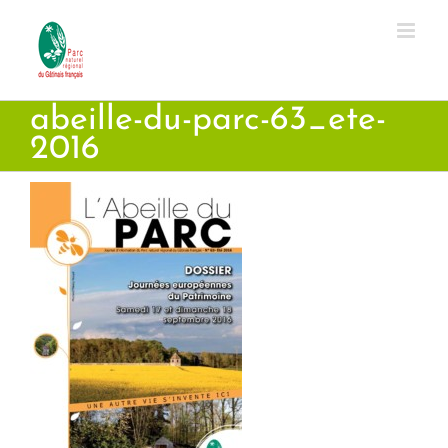
Passer
au
contenu
abeille-du-parc-63_ete-
2016